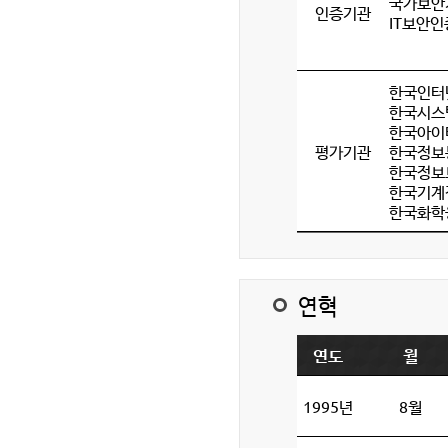
국가보안
인증기관
IT보안인
한국인터
한국시스
한국아이
평가기관
한국정보
한국정보
한국기계
한국화학
연혁
연도
월
1995년
8월