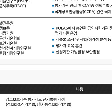
기술연구소(NSR)의
평가기관 관리 및 CC인증 정책수립 
증사무국(ITSCC)
국제상호인정협정(CCRA) 관련 국제
넷진흥원
템보증
KOLAS에서 승인한 공인시험기관 
티평가원
평가기관 운영
통신기술협회
제출물 조사 및 시험/취약성 분석 등
보안기술원
평가자 교육 훈련
전기전자시험연구원
신청기관 개발환경 보안점검
융합시험연구원
내용
정보보호제품 평가제도 근거법령 제정
(정보화촉진기본법, 現지능정보화 기본법)